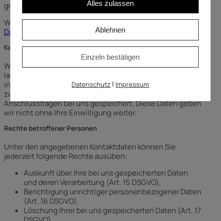
Alles zulassen
gewährleisten.
Weitere Informationen finden sich in der
Ablehnen
Datenschutzerklärung von Google
.
Kontaktformular
Einzeln bestätigen
Wenn Sie uns per Kontaktformular Anfragen zukommen
lassen, werden Ihre Angaben aus dem Anfrageformular
|
inklusive der von Ihnen dort angegebenen Kontaktdaten
Datenschutz
Impressum
zwecks Bearbeitung der Anfrage und für den Fall von
Anschlussfragen bei uns gespeichert. Diese Daten geben
wir nicht ohne Ihre Einwilligung weiter.
Rechte betroffener Personen
Unter den angegebenen Kontaktdaten können Sie
jederzeit folgende Rechte ausüben:
Auskunft über Ihre bei uns gespeicherten Daten
und deren Verarbeitung (Art. 15 DSGVO),
Berichtigung unrichtiger personenbezogener Daten
(Art. 16 DSGVO),
Löschung Ihrer bei uns gespeicherten Daten (Art. 17
DSGVO),