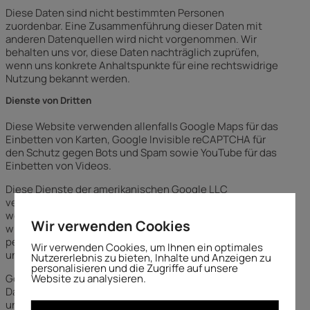
Diese Daten sind nicht bestimmten Personen
zuordenbar. Eine Zusammenführung dieser Daten mit
anderen Datenquellen wird nicht vorgenommen. Wir
behalten uns vor, diese Daten nachträglich zuprüfen,
wenn uns konkrete Anhaltspunkte für eine rechtswidrige
Nutzung bekannt werden.
Dienste von Dritten
Diese Website verwenden allenfalls Google Maps für das
Einbetten von Karten, Google Invisible reCAPTCHA für
den Schutz gegen Bots und Spam sowie YouTube für das
Einbetten von Videos.
Diese Dienste der amerikanischen Google LLC
verwenden unter anderem Cookies und infolgedessen
werden Daten an Google in den USA übertragen, wobei
Wir verwenden Cookies
wir davon ausgehen, dass in diesem Rahmen kein
personenbezogenes Tracking allein durch die Nutzung
Wir verwenden Cookies, um Ihnen ein optimales
unserer Website stattfindet.
Nutzererlebnis zu bieten, Inhalte und Anzeigen zu
personalisieren und die Zugriffe auf unsere
Google hat sich verpflichtet, einen angemessenen
Website zu analysieren.
Datenschutz gemäss dem amerikanisch-europäischen
und dem amerikanisch-schweizerischen Privacy Shield zu