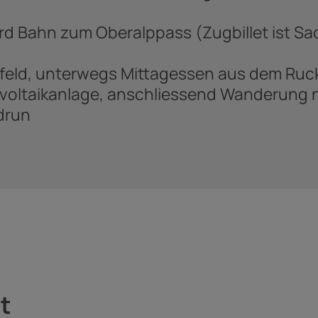
hard Bahn zum Oberalppass (Zugbillet ist 
feld, unterwegs Mittagessen aus dem Ruc
tovoltaikanlage, anschliessend Wanderung
drun
t