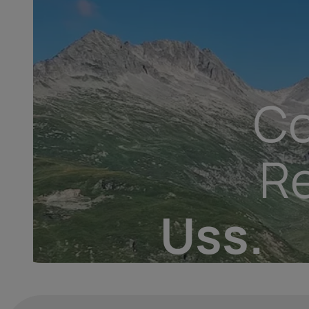
eiz
abel.
rabel.