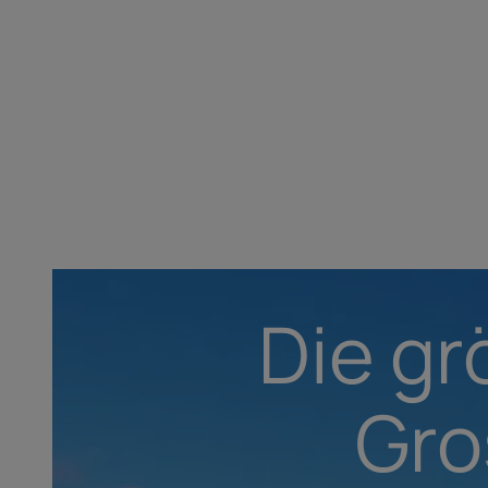
abel.
rabel.
 alpine PV-
age der