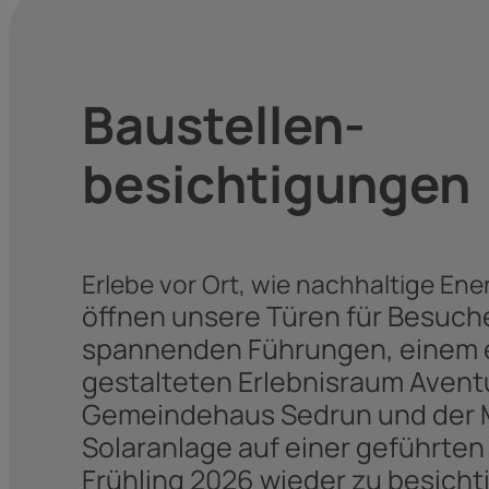
 alpine PV-
age der
Baustellen­
besichtigungen
eiz
Erlebe vor Ort, wie nachhaltige Ene
öffnen unsere Türen für Besuche
abel.
spannenden Führungen, einem 
gestalteten Erlebnisraum Avent
Gemeindehaus Sedrun und der M
rabel.
Solaranlage auf einer geführte
Frühling 2026 wieder zu besicht